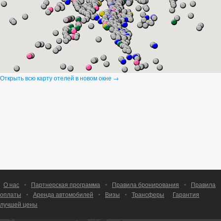
Открыть всю карту отелей в новом окне →
О нас
•
Партнерская программа
•
Правила бронирования
•
Правила
оплаты
•
Аренда автомобилей
•
Визы
•
Трансферы
Гарантия
лучшей цены