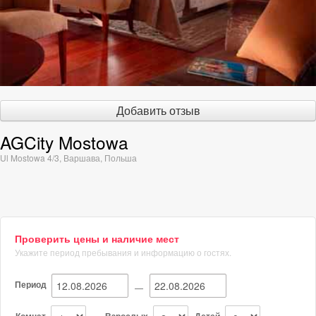
Добавить отзыв
AGCity Mostowa
Ul Mostowa 4/3
,
Варшава
,
Польша
Проверить цены и наличие мест
Укажите период пребывания и информацию о гостях.
Период
—
Комнат
Взрослых
Детей