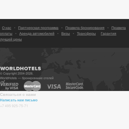
О нас
•
Партнерская программа
•
Правила бронирования
•
Правила
оплаты
•
Аренда автомобилей
•
Визы
•
Трансферы
Гарантия
лучшей цены
© Copyright 2004-2026.
WorldHotels — бронирование отелей
Связаться с нами
Написать нам письмо
+7 495 925-75-71