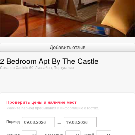
Добавить отзыв
2 Bedroom Apt By The Castle
Costa do Castelo 60
,
Лиссабон
,
Португалия
Проверить цены и наличие мест
Укажите период пребывания и информацию о гостях.
Период
—
Комнат
Взрослых
Детей