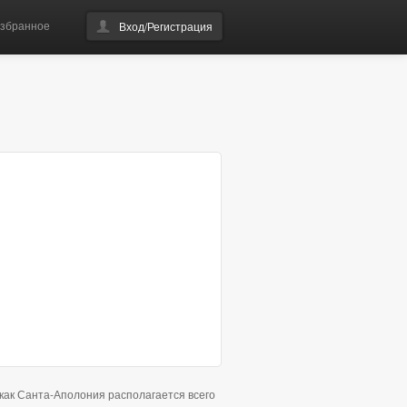
збранное
Вход/Регистрация
 как Санта-Аполония располагается всего