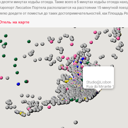
в десяти минутах ходьбы отсюда. Также всего в 5 минутах ходьбы отсюда нах
Аэропорт Лиссабон Портела располагается на расстоянии 15-минутной поездк
легко доедете от поместья до таких достопримечательностей, как Площадь Ро
Отель на карте
Studio@Lisbon
Rua do Mirante 1