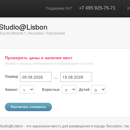
Поддержка 24/7
+7 495 925-75-71
И
Studio@Lisbon
Rua do Mirante 1
,
Лиссабон
,
Португалия
Проверить цены и наличие мест
Укажите период пребывания и информацию о гостях.
Период
—
Комнат
Взрослых
Детей
Studio@Lisbon - это идеальное место для размещения в городе Лиссабон, так