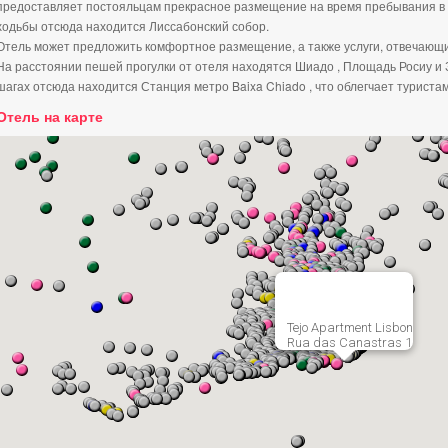
предоставляет постояльцам прекрасное размещение на время пребывания в го
ходьбы отсюда находится Лиссабонский собор.
Отель может предложить комфортное размещение, а также услуги, отвечающи
На расстоянии пешей прогулки от отеля находятся Шиадо , Площадь Росиу и З
шагах отсюда находится Станция метро Baixa Chiado , что облегчает туриста
Отель на карте
Tejo Apartment Lisbon
Rua das Canastras 1