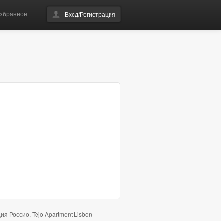
збранное
Вход/Регистрация
я Россио, Tejo Apartment Lisbon