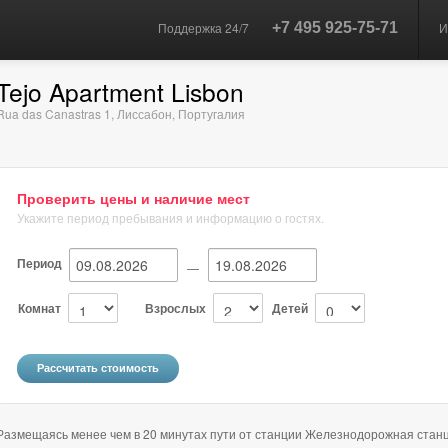
Поддержка 24/7
+7 495 925-75-71
И
Tejo Apartment Lisbon
Rua das Canastras 1
,
Лиссабон
,
Португалия
Проверить цены и наличие мест
Укажите период пребывания и информацию о гостях.
Период
—
Комнат
Взрослых
Детей
Размещаясь менее чем в 20 минутах пути от станции Железнодорожная станци