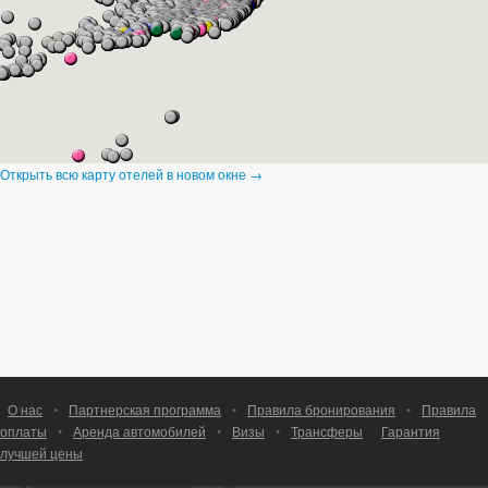
Открыть всю карту отелей в новом окне →
О нас
•
Партнерская программа
•
Правила бронирования
•
Правила
оплаты
•
Аренда автомобилей
•
Визы
•
Трансферы
Гарантия
лучшей цены