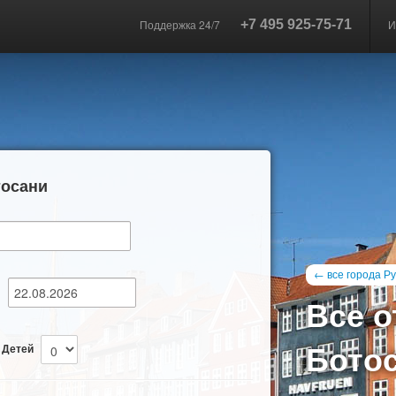
Поддержка 24/7
+7 495 925-75-71
И
тосани
← все города Р
—
Все о
Бото
Детей