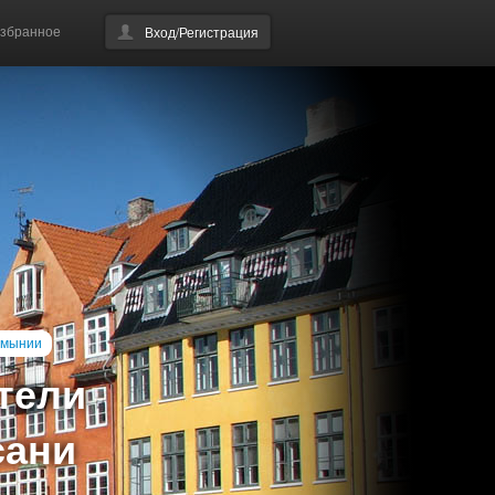
збранное
Вход/Регистрация
умынии
тели
сани