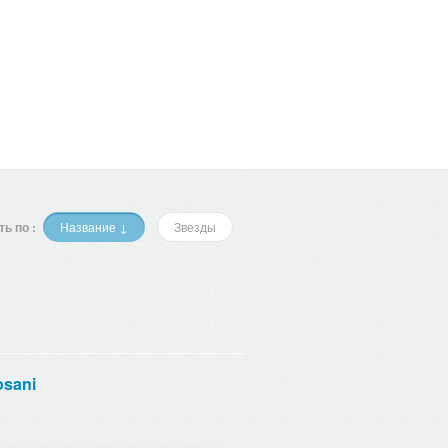
ь по :
Название ↓
Звезды
osani