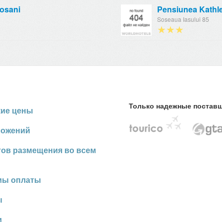
osani
Pensiunea Kathl
Soseaua Iasului 85
★★★
Только надежные постав
кие цены
ложений
тов размещения во всем
мы оплаты
ы
и