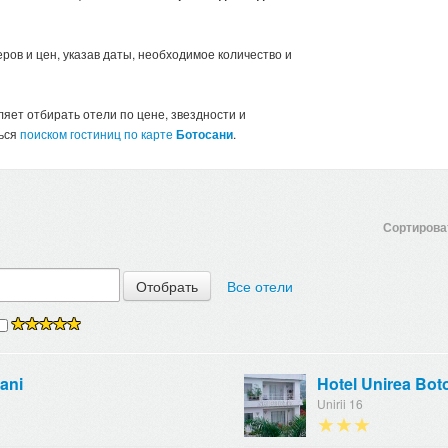
ров и цен, указав даты, необходимое количество и
яет отбирать отели по цене, звездности и
ться
поиском гостиниц по карте
Ботосани
.
Сортироват
Все отели
ani
Hotel Unirea Bot
Unirii 16
★★★