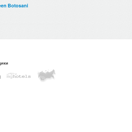
een Botosani
щики