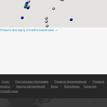
Открыть всю карту отелей в новом окне →
О нас
•
Партнерская программа
•
Правила бронирования
•
Правила
оплаты
•
Аренда автомобилей
•
Визы
•
Трансферы
Гарантия
лучшей цены