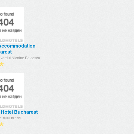
 Accommodation
arest
evardul Nicolae Balcescu
★
 Hotel Bucharest
unisului nr.199
★