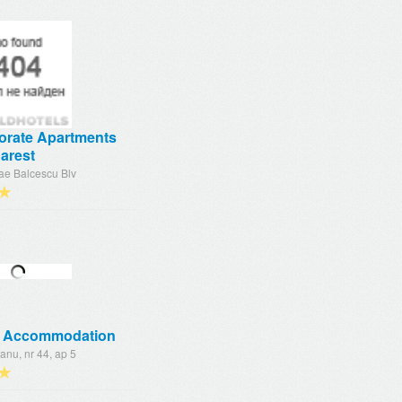
orate Apartments
arest
ae Balcescu Blv
★
 Accommodation
ianu, nr 44, ap 5
★