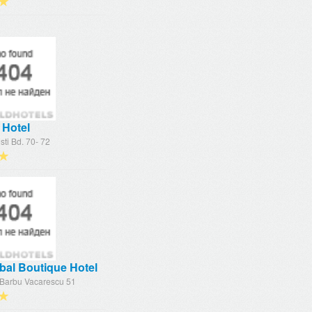
★
 Hotel
ti Bd. 70- 72
★
bal Boutique Hotel
 Barbu Vacarescu 51
★