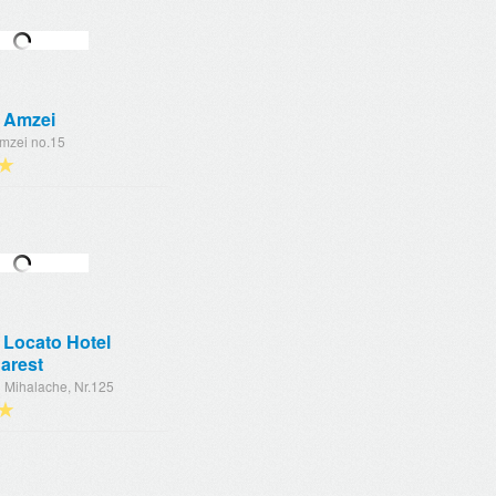
 Amzei
Amzei no.15
★
 Locato Hotel
arest
n Mihalache, Nr.125
★