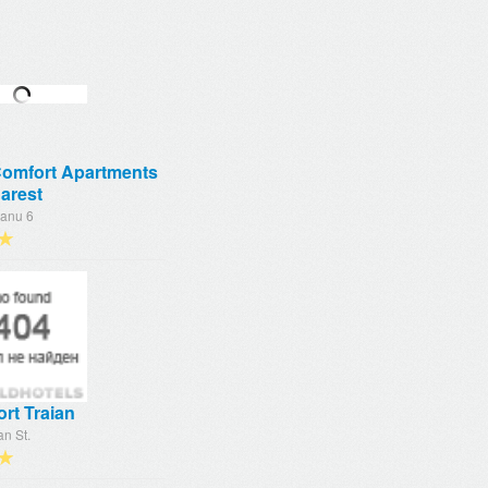
Comfort Apartments
arest
ianu 6
★
rt Traian
an St.
★