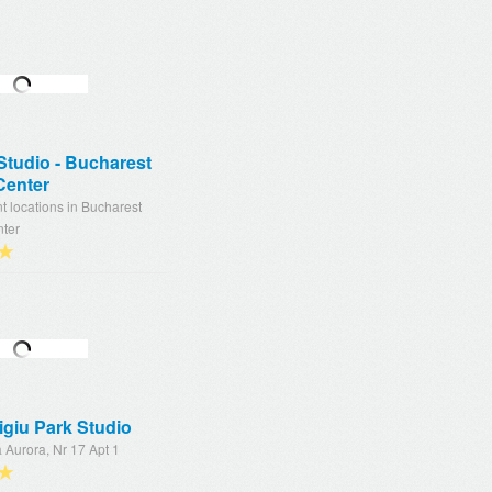
Studio - Bucharest
Center
nt locations in Bucharest
nter
★
giu Park Studio
a Aurora, Nr 17 Apt 1
★