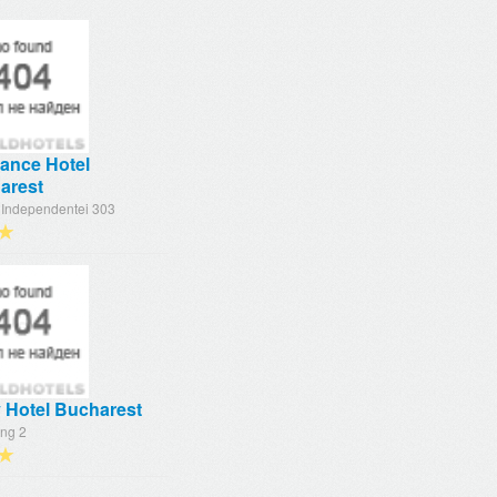
ance Hotel
arest
l Independentei 303
★
 Hotel Bucharest
ing 2
★