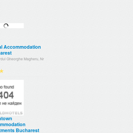
tal Accommodation
arest
rdul Gheorghe Magheru, Nr
★
ntown
mmodation
tments Bucharest