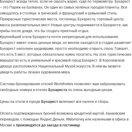
Бухарест всегда тепло, если не сказать жарко, судя по термометру. Бухарест
– это Париж на Балканах. Он один из самых зелёных городов планеты. Все
смещалось в столице: и греческий, и французский и румынский стиль.
Прекрасные туристические места, гостиницы Бухареста, торговый центр,
масса развлекательных мест! Новые центры поднимаются в Бухаресте, как
грибы после дождя, что бы создать приятный отдых.
Крупнейший отель Бухареста почти непригодным для использования.
Бухарест имеет очень ценные вещи, но многие находятся в стадии развития!
Бухарест наполнен шедеврами, просто необходимо открыть глаза. Говорят,
что есть 5 мест, которые обязательно нужно посетить. На этих туристических
маршрутах есть и уникальный и красивый город Бухарест. В Королевском
дворце расположился Национальный Музей искусств. В нём вы можете
увидеть работы лучших художников мира.
Система бронирования отелей Worldhotels позволяет вам забронировать
свободные номера в отелях
Бухареста
по очень выгодным ценам.
Цены на отели в городе
Бухарест
включают все налоги и сборы.
Оплата подтвержденных броней возможна кредитной картой, банковским
переводом, с помощью Яндекс.Деньги, Webmoney или наличными в офисе в
Москве и
производится до заезда в гостиницу
.