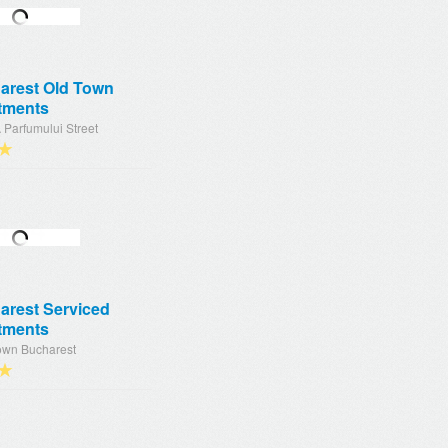
arest Old Town
tments
 Parfumului Street
★
arest Serviced
tments
wn Bucharest
★