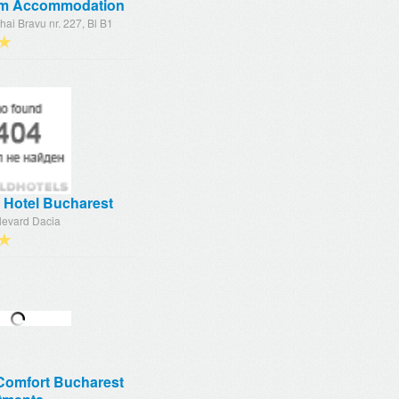
m Accommodation
hai Bravu nr. 227, Bl B1
★
 Hotel Bucharest
levard Dacia
★
Comfort Bucharest