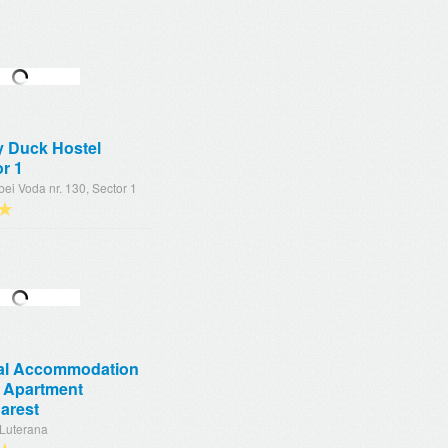
y Duck Hostel
r 1
irbei Voda nr. 130, Sector 1
★
tal Accommodation
s Apartment
arest
 Luterana