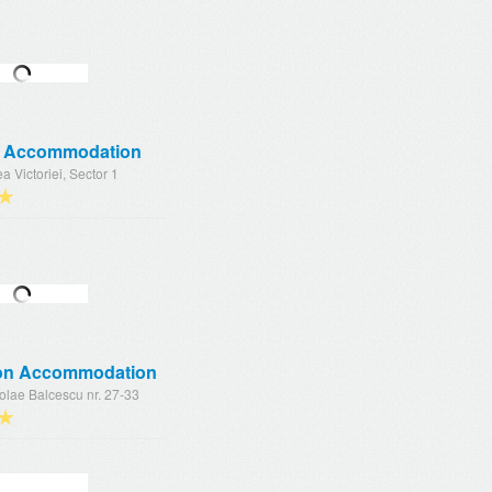
s Accommodation
a Victoriei, Sector 1
★
on Accommodation
olae Balcescu nr. 27-33
★