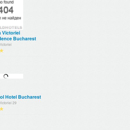
 Victoriei
dence Bucharest
ictoriei
★
ol Hotel Bucharest
ictoriei 29
★