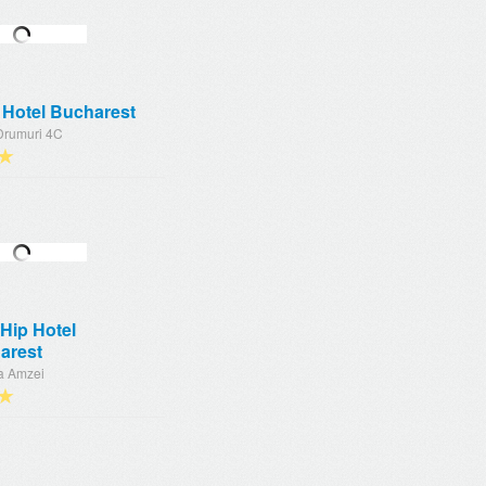
 Hotel Bucharest
Drumuri 4C
★
Hip Hotel
arest
ca Amzei
★