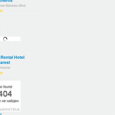
tments
lae Balcescu Blvd.
★
Rental Hotel
arest
ictoriei
★
u