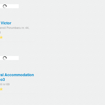
Victor
anoil Porumbaru nr. 44,
1
★
ral Accommodation
co3
rii nr 69
★