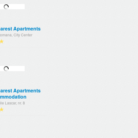
arest Apartments
Romana, City Center
★
arest Apartments
mmodation
ile Lascar, nr. 8
★