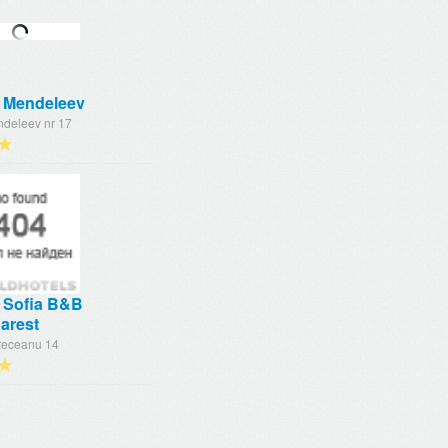
 Mendeleev
ndeleev nr 17
★
 Sofia B&B
arest
receanu 14
★