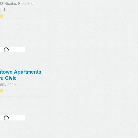
33 Nicolae Balcescu
ard
★
town Apartments
u Civic
ianu nr 44
★