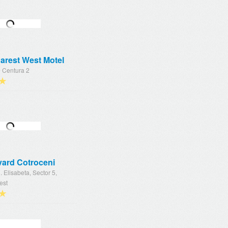
arest West Motel
e Centura 2
★
vard Cotroceni
. Elisabeta, Sector 5,
est
★