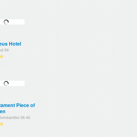
eus Hotel
ud Str
★
tament Piece of
en
Dorobantilor 36-40
★