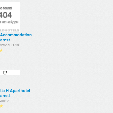
Accommodation
arest
ictoriei 91-93
★
ia H Aparthotel
arest
 Voda 2
★