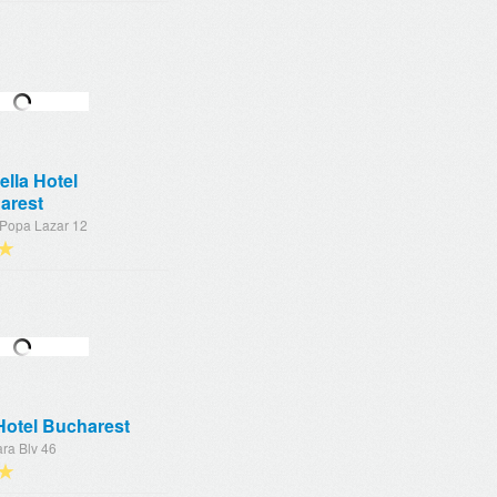
ella Hotel
arest
 Popa Lazar 12
★
Hotel Bucharest
ra Blv 46
★