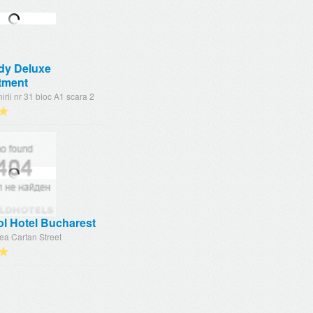
dy Deluxe
tment
irii nr 31 bloc A1 scara 2
★
ol Hotel Bucharest
ea Cartan Street
★