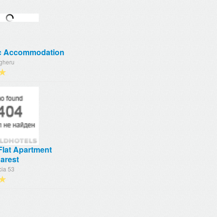
c Accommodation
gheru
★
Flat Apartment
arest
cia 53
★