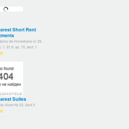
arest Short Rent
tments
Iancu de Hunedoara nr. 29,
c. 1, Et. 6, ap. 70, sect. 1
★
arest Suites
nta Vineri Nr 23, Sect 3
★