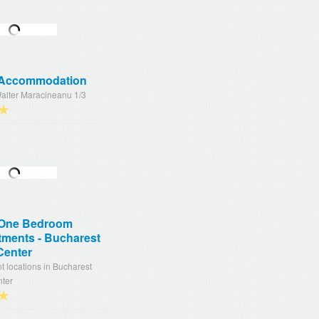
 Accommodation
Walter Maracineanu 1/3
★
 One Bedroom
tments - Bucharest
Center
nt locations in Bucharest
nter
★