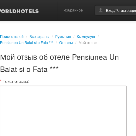
Избранное
Вход/Регистраци
Поиск отелей
/
Все страны
/
Румыния
/
Кымпулунг
/
Pensiunea Un Baiat si o Fata ***
/
Отзывы
/
Мой отзыв
Мой отзыв об отеле Pensiunea Un
Baiat si o Fata ***
*
Текст отзыва: