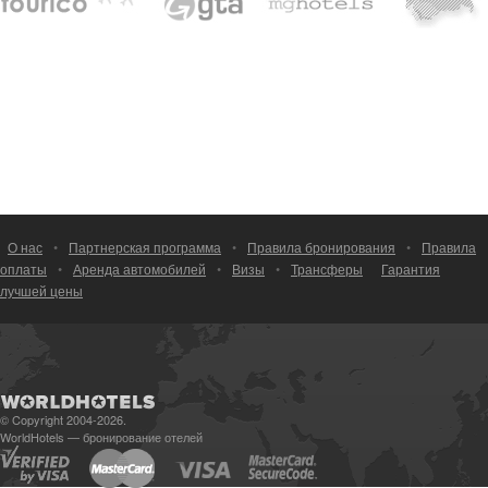
О нас
•
Партнерская программа
•
Правила бронирования
•
Правила
оплаты
•
Аренда автомобилей
•
Визы
•
Трансферы
Гарантия
лучшей цены
© Copyright 2004-2026.
WorldHotels — бронирование отелей