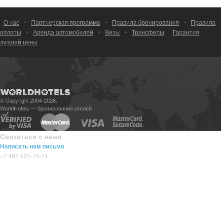
О нас
•
Партнерская программа
•
Правила бронирования
•
Правила
оплаты
•
Аренда автомобилей
•
Визы
•
Трансферы
Гарантия
лучшей цены
© Copyright 2004-2026.
WorldHotels — бронирование отелей
Связаться с нами
Написать нам письмо
+7 495 925-75-71