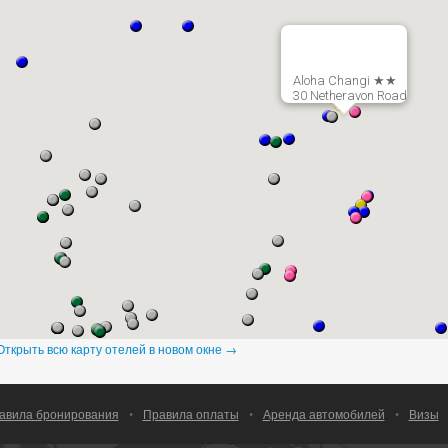
Aloha Changi ★★
30 Netheravon Road
Открыть всю карту отелей в новом окне →
авила бронирования
•
Правила оплаты
•
Аренда автомобилей
•
Визы