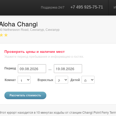
Поддержка 24/7
+7 495 925-75-71
И
Aloha Changi
30 Netheravon Road
,
Сингапур
,
Сингапур
★★
Проверить цены и наличие мест
Укажите период пребывания и информацию о гостях.
Период
—
Комнат
Взрослых
Детей
Этот курорт находится в 10 минутах ходьбы от станции Changi Point Ferry Term