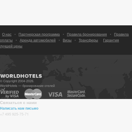
О нас
•
Партнерская программа
•
Правила бронирования
•
Правила
оплаты
•
Аренда автомобилей
•
Визы
•
Трансферы
Гарантия
лучшей цены
© Copyright 2004-2026.
WorldHotels — бронирование отелей
Связаться с нами
Написать нам письмо
+7 495 925-75-71