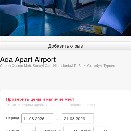
Добавить отзыв
Ada Apart Airport
Coban Cesme Mah. Sanayi Cad. Nishistanbul D. Blok
,
Стамбул
,
Турция
Проверить цены и наличие мест
Укажите период пребывания и информацию о гостях.
Период
—
Комнат
Взрослых
Детей