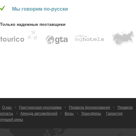
Мы говорим по-русски
Только надежные поставщики
О нас
•
Партнерская программа
•
Правила бронирования
•
Правила
оплаты
•
Аренда автомобилей
•
Визы
•
Трансферы
Гарантия
лучшей цены