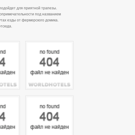
подойдет для приятной трапезы.
топримечательности под названием
утах езды от фермерского домика.
отсюда.