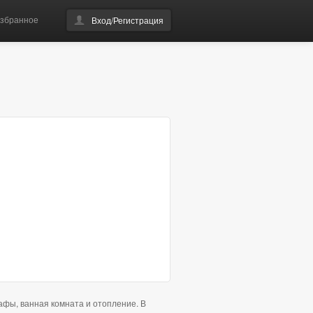
збранное
Вход/Регистрация
афы, ванная комната и отопление. В