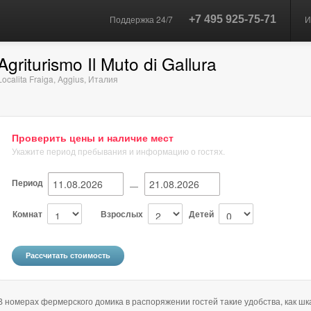
Поддержка 24/7
+7 495 925-75-71
И
Agriturismo Il Muto di Gallura
Localita Fraiga
,
Aggius
,
Италия
Проверить цены и наличие мест
Укажите период пребывания и информацию о гостях.
Период
—
Комнат
Взрослых
Детей
В номерах фермерского домика в распоряжении гостей такие удобства, как шк