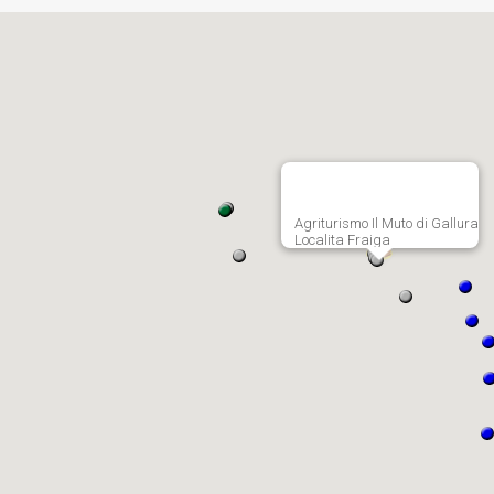
Agriturismo Il Muto di Gallura
Localita Fraiga