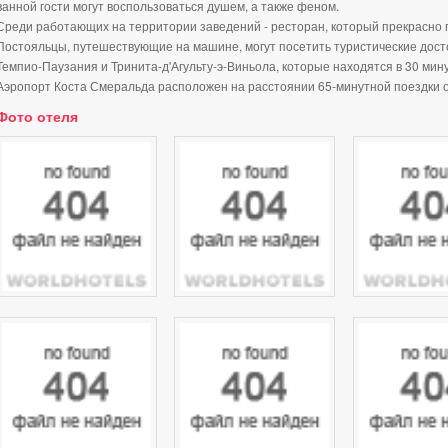
ванной гости могут воспользоваться душем, а также феном.
Среди работающих на территории заведений - ресторан, который прекрасно 
Постояльцы, путешествующие на машине, могут посетить туристические дос
Темпио-Паузания и Тринита-д'Агульту-э-Виньола, которые находятся в 30 мин
Аэропорт Коста Смеральда расположен на расстоянии 65-минутной поездки 
Фото отеля